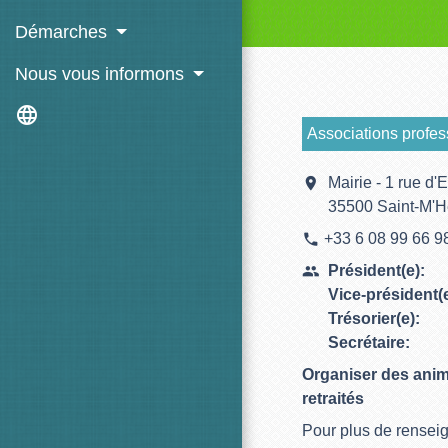
Démarches
Nous vous informons
language
Associations profes
location_on
Mairie - 1 rue d'
35500 Saint-M'H
+33 6 08 99 66 9
phone
Président(e):
people
Vice-président(e
Trésorier(e):
Secrétaire:
Organiser des anim
retraités
Pour plus de renseig