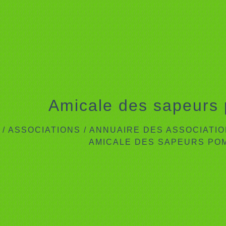
Amicale des sapeurs
/
ASSOCIATIONS
/
ANNUAIRE DES ASSOCIATIO
AMICALE DES SAPEURS PO