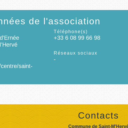
nées de l'association
Téléphone(s)
 d'Ernée
+33 6 08 99 66 98
M'Hervé
Réseaux sociaux
-
centre/saint-
Contacts
Commune de Saint-M'Herv