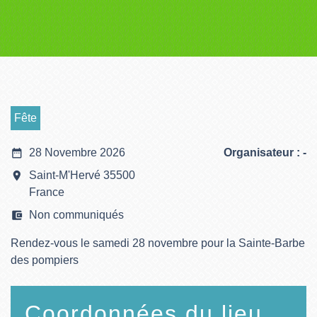
Fête
date_range
28 Novembre 2026
Organisateur : -
room
Saint-M'Hervé 35500
France
account_balance_wallet
Non communiqués
Rendez-vous le samedi 28 novembre pour la Sainte-Barbe
des pompiers
Coordonnées du lieu