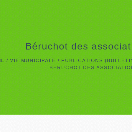
Béruchot des associa
IL
/
VIE MUNICIPALE
/
PUBLICATIONS (BULLET
BÉRUCHOT DES ASSOCIATIO