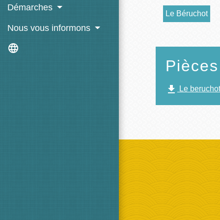
Démarches
Le Béruchot
Nous vous informons
language
Pièces
file_download
Le beruchot