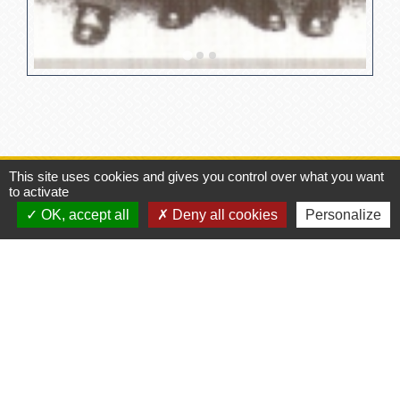
This site uses cookies and gives you control over what you want
Contacts
to activate
Commune de Saint-M'Hervé
OK, accept all
Deny all cookies
Personalize
1 rue d'Ernée
35500 Saint-M'Hervé - FRANCE
+33 2 99 76 70 01
Contact par formulaire
Horaires de la mairie
Lundi : 9h00 - 11h30
Mardi : 9h00 - 11h30
Mercredi : Fermé