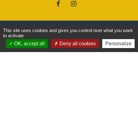
This site uses cookies and gives you control over what you want
to activate
Liens
OK, accept all
Deny all cookies
Personalize
ANCPV - Base nautique
Les assistantes maternelles
Les pompiers de Saint M' Hervé
Pôle emploi
Saint M'Hervé village
Jumelages