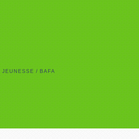
T JEUNESSE
/
BAFA