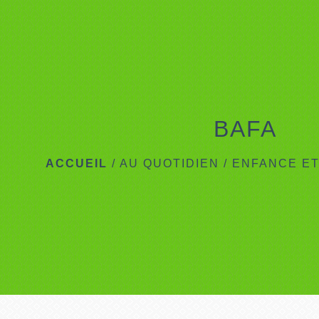
BAFA
ACCUEIL
/
AU QUOTIDIEN
/
ENFANCE E