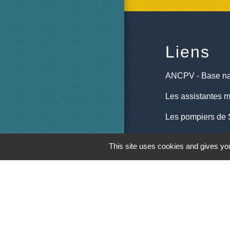
Liens
ANCPV - Base na
Les assistantes m
Les pompiers de 
Pôle emploi
This site uses cookies and gives you
Saint M'Hervé vil
M