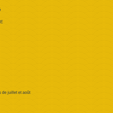
é
CE
e juillet et août