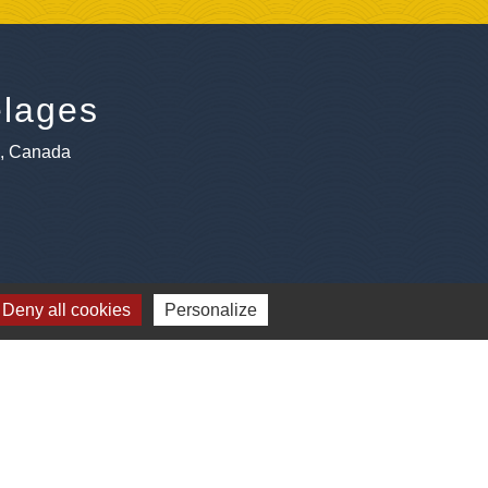
lages
e, Canada
Deny all cookies
Personalize
Plan du site
-
Gestion des cookies
es Communes