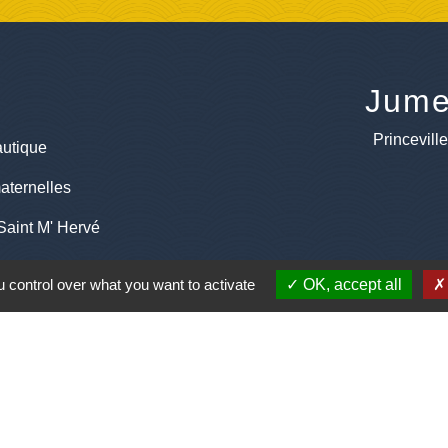
Jume
Princevill
utique
aternelles
Saint M' Hervé
 control over what you want to activate
OK, accept all
lage
entions légales
-
Politique de confidentialité
-
Accessibilité
-
Site créé en partenariat avec Réseau d