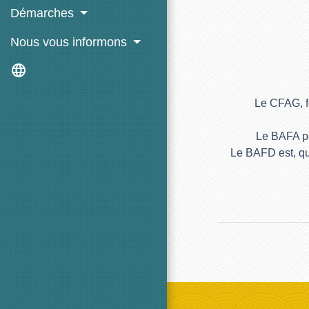
Démarches
Nous vous informons
language
Le CFAG, f
Le BAFA pe
Le BAFD est, qua