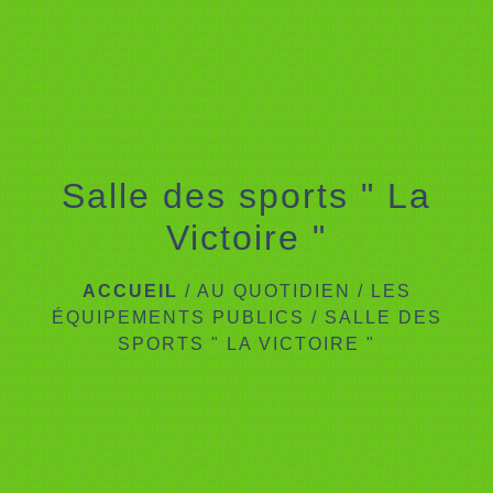
menu
Salle des sports " La
Victoire "
ACCUEIL
/
AU QUOTIDIEN
/
LES
ÉQUIPEMENTS PUBLICS
/
SALLE DES
SPORTS " LA VICTOIRE "