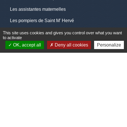
Les assistantes maternelles
Les pompiers de Saint M' Hervé
Pôle emploi
This site uses cookies and gives you control over what you want
to activate
Saint M'Hervé village
OK, accept all
Deny all cookies
Personalize
Jumelages
Princeville, Canada
Mentions légales
-
Politique de confidentialité
-
Accessibilité
-
Plan du site
-
Gestion des cookies
Site créé en partenariat avec Réseau des Communes